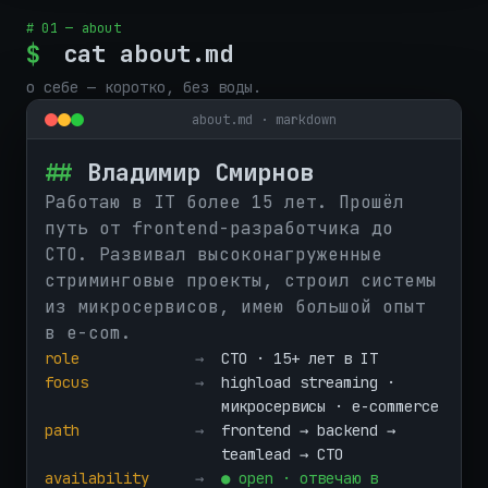
# 01 — about
$
cat about.md
о себе — коротко, без воды.
about.md ·
markdown
##
Владимир Смирнов
Работаю в IT более 15 лет. Прошёл
путь от frontend-разработчика до
CTO. Развивал высоконагруженные
стриминговые проекты, строил системы
из микросервисов, имею большой опыт
в e-com.
role
→
CTO · 15+ лет в IT
focus
→
highload streaming ·
микросервисы · e-commerce
path
→
frontend → backend →
teamlead → CTO
availability
→
● open · отвечаю в