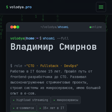
$
volodya
.
pro
~/volodya
/
whoami
●
online
volodya
@
home
:
~
$
whoami
--full
Владимир Смирнов
$ role =
"CTO · Fullstack · DevOps"
Работаю в IT более 15 лет. Прошёл путь от
frontend-разработчика до CTO. Развивал
высоконагруженные стриминговые проекты,
строил системы из микросервисов, имею большой
опыт в e-com.
▸
highload streaming
▸
микросервисы
▸
e-commerce
▸
15+ лет в IT