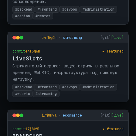
сопровождение.
#backend
#frontend
#devops
#administration
#debian
#centos
e4f5g6h
·
streaming
[git]
[live]
commit
e4f5g6h
★ featured
LiveSlots
Стриминговый сервис: видео-стримы в реальном
времени, WebRTC, инфраструктура под пиковую
нагрузку.
#backend
#frontend
#devops
#administration
#webrtc
#streaming
i7j8k9l
·
ecommerce
[git]
[live]
commit
i7j8k9l
★ featured