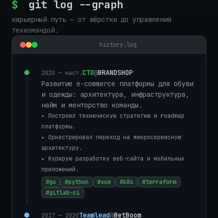
$
git log --graph
карьерный путь — от вёрстки до управления
техкомандой.
history.log
CTO
@
BRANDSHOP
2020 — наст.
Развитие e-commerce платформы для обуви
и одежды: архитектура, инфраструктура,
найм и менторство команды.
▸
Построил техническую стратегию и roadmap
платформы.
▸
Оркестрировал переход на микросервисную
архитектуру.
▸
Курирую разработку веб-сайта и мобильных
приложений.
#go
#python
#vue
#k8s
#terraform
#gitlab-ci
Teamlead
@
BetBoom
2017 — 2020