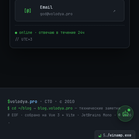
Email
[@]
↗
god@volodya.pro
● online · отвечаю в течение 24ч
// UTC+3
$
volodya
.
pro
· CTO · с 2010
$ cd ~/blog
→
blog.volodya.pro
— технические заметки
# EOF · собрано на Vue 3 + Vite · JetBrains Mono · © 2026
.
$
./winamp.exe