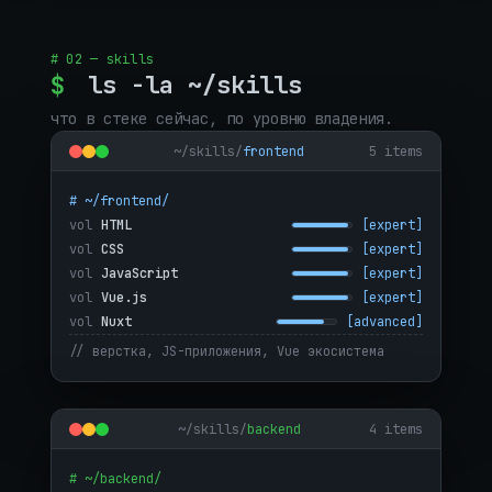
# 02 — skills
$
ls -la ~/skills
что в стеке сейчас, по уровню владения.
~/skills/
frontend
5 items
# ~/frontend/
vol
HTML
[expert]
vol
CSS
[expert]
vol
JavaScript
[expert]
vol
Vue.js
[expert]
vol
Nuxt
[advanced]
// верстка, JS-приложения, Vue экосистема
~/skills/
backend
4 items
# ~/backend/