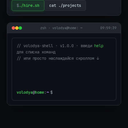
$
./hire.sh
cat ./projects
zsh ·
volodya@home: ~
09:59:40
// volodya-shell · v1.0.0 · введи
help
для списка команд
// или просто наслаждайся скроллом ↓
volodya
@
home
:
~
$