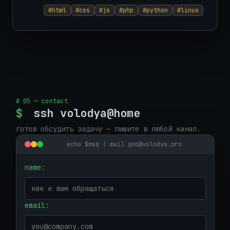
#html
#css
#js
#php
#python
#linux
# 05 — contact
$
ssh volodya@home
готов обсудить задачу — пишите в любой канал.
echo $msg | mail god@volodya.pro
name
:
email
: