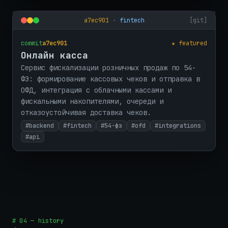
a7ec901
·
fintech
[git]
commit
a7ec901
★ featured
Онлайн касса
Сервис фискализации розничных продаж по 54-
ФЗ: формирование кассовых чеков и отправка в
ОФД, интеграция с облачными кассами и
фискальными накопителями, очереди и
отказоустойчивая доставка чеков.
#backend
#fintech
#54-фз
#ofd
#integrations
#api
# 04 — history