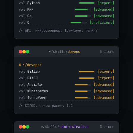
vol
Python
[expert]
vol
PHP
[advanced]
vol
Go
[advanced]
vol
C
[proficient]
// API, микросервисы, low-level тулинг
~/skills/
devops
5 items
# ~/devops/
vol
GitLab
[expert]
vol
CI/CD
[expert]
vol
Ansible
[advanced]
vol
Kubernetes
[advanced]
vol
Terraform
[advanced]
// CI/CD, оркестрация, IaC
~/skills/
administration
3 items