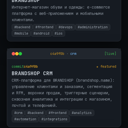
BRANDSHOP
Интернет-магазин обуви и одежды: e-commerce
платформа с веб-приложением и мобильными
клиентами.
#backend
#frontend
#devops
#administration
#mobile
#android
#ios
c4a9f0b
·
crm
[live]
commit
c4a9f0b
★ featured
BRANDSHOP CRM
CRM-платформа для BRANDSHOP (brandshop.name):
управление клиентами и заказами, сегментация
и RFM, воронки продаж, триггерные сценарии,
сквозная аналитика и интеграции с магазином,
почтой и телефонией.
#crm
#backend
#frontend
#analytics
#automation
#integrations