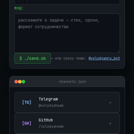
msg
:
$ ./send.sh
↪ или сразу пиши:
@volodyapro_bot
channels.json
Telegram
[TG]
↗
@volodyahome
GitHub
[GH]
↗
/volodyahome