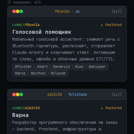
// показано: 6/6
f0ce42a
·
ai
[git]
commit
f0ce42a
★ featured
Голосовой помощник
Мобильный голосовой ассистент: снимает речь с
Bluetooth-гарнитуры, распознаёт, отправляет
Claude-агенту и озвучивает ответ. Активация
по слову, офлайн и облачные движки STT/TTS.
#flutter
#dart
#android
#ios
#whisper
#groq
#python
#claude
a1b2c3d
·
fullstack
[git]
commit
a1b2c3d
★ featured
Варна
Разработка программного обеспечения на заказ
— backend, frontend, инфраструктура и