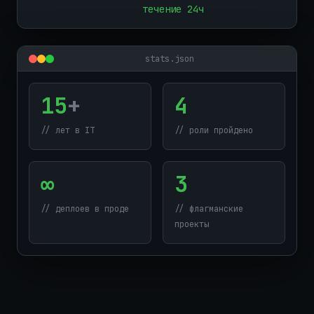
течение 24ч
stats.json
15
+
4
// лет в IT
// роли пройдено
∞
3
// деплоев в проде
// флагманские
проекты