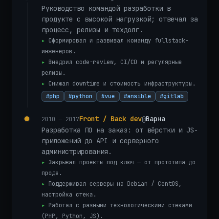
Руководство командой разработки в
продукте с высокой нагрузкой; отвечал за
процесс, релизы и техдолг.
▸
Сформировал и развивал команду fullstack-
инженеров.
▸
Внедрил code-review, CI/CD и регулярные
релизы.
▸
Снижал downtime и стоимость инфраструктуры.
#php
#python
#vue
#ansible
#gitlab
Front / Back dev
@
Варна
2010 — 2017
Разработка ПО на заказ: от вёрстки и JS-
приложений до API и серверного
администрирования.
▸
Закрывал проекты под ключ — от прототипа до
прода.
▸
Поддерживал серверы на Debian / CentOS,
настройка стека.
▸
Работал с разными технологическими стеками
(PHP, Python, JS).